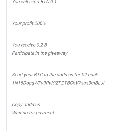
You will send BTC 0.1
Your profit 200%
You receive 0.2 B
Participate in the giveaway
Send your BTC to the address for X2 back
1N15DdggWFv9Pvf9ZFZTBChV7xax3mBLJi
Copy address
Waiting for payment