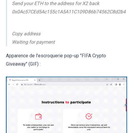
Send your ETH to the address for X2 back
0x0Ac57CEd5Ac155c1A5A11C109D86b74562C8d2b4
Copy address
Waiting for payment
Apparence de l'escroquerie pop-up "FIFA Crypto
Giveaway" (GIF) :