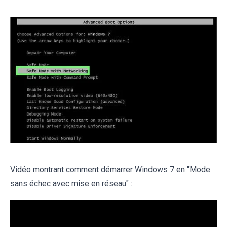
Vidéo montrant comment démarrer Windows 7 en "Mode
sans échec avec mise en réseau" :