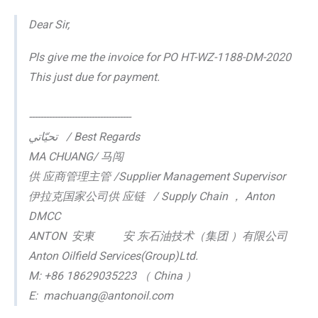
Dear Sir,
Pls give me the invoice for PO HT-WZ-1188-DM-2020
This just due for payment.
------------------------------------
تحيّاتي / Best Regards
MA CHUANG/
马闯
供
应商管理主管
/Supplier Management Supervisor
伊拉克国家公司供
应链
/ Supply Chain
，
Anton
DMCC
ANTON
安東
安
东石油技术（集团
）有限公司
Anton Oilfield Services(Group)Ltd.
M: +86 18629035223
（
China
）
E: machuang@antonoil.com