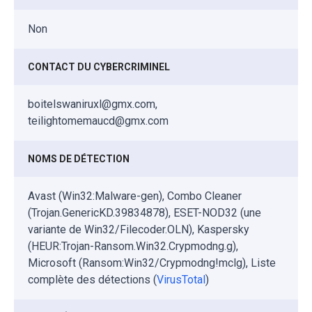
Non
CONTACT DU CYBERCRIMINEL
boitelswaniruxl@gmx.com,
teilightomemaucd@gmx.com
NOMS DE DÉTECTION
Avast (Win32:Malware-gen), Combo Cleaner
(Trojan.GenericKD.39834878), ESET-NOD32 (une
variante de Win32/Filecoder.OLN), Kaspersky
(HEUR:Trojan-Ransom.Win32.Crypmodng.g),
Microsoft (Ransom:Win32/Crypmodng!mclg), Liste
complète des détections (
VirusTotal
)