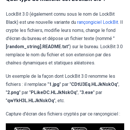
LockBit 3.0 (également connu sous le nom de LockBit
Black) est une nouvelle variante du
rançongiciel LockBit
. Il
crypte les fichiers, modifie leurs noms, change le fond
d'écran du bureau et dépose un fichier texte (nommé "
[random_string].README.txt
") sur le bureau. LockBit 3.0
remplace le nom du fichier et son extension par des
chaînes dynamiques et statiques aléatoires.
Un exemple de la façon dont LockBit 3.0 renomme les
fichiers : il remplace "
1.jpg
" par "
CDtU3Eq.HLJkNskOq
",
"
2.png
" par "
PLikeDC.HLJkNskOq
", "
3.exe
" par
"
qwYkH3L.HLJkNskOq
", etc.
Capture d'écran des fichiers cryptés par ce rançongiciel :