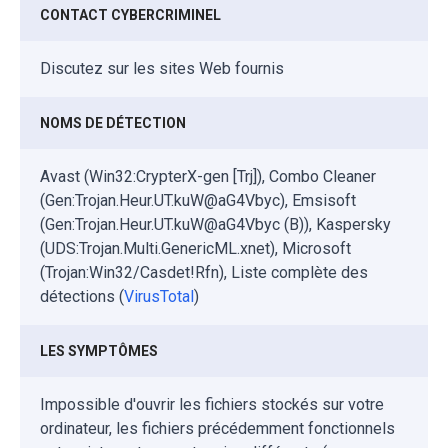
CONTACT CYBERCRIMINEL
Discutez sur les sites Web fournis
NOMS DE DÉTECTION
Avast (Win32:CrypterX-gen [Trj]), Combo Cleaner
(Gen:Trojan.Heur.UT.kuW@aG4Vbyc), Emsisoft
(Gen:Trojan.Heur.UT.kuW@aG4Vbyc (B)), Kaspersky
(UDS:Trojan.Multi.GenericML.xnet), Microsoft
(Trojan:Win32/Casdet!Rfn), Liste complète des
détections (
VirusTotal
)
LES SYMPTÔMES
Impossible d'ouvrir les fichiers stockés sur votre
ordinateur, les fichiers précédemment fonctionnels