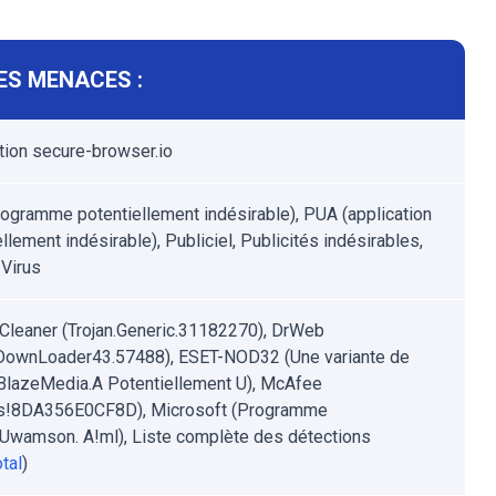
ES MENACES :
tion secure-browser.io
ogramme potentiellement indésirable), PUA (application
llement indésirable), Publiciel, Publicités indésirables,
Virus
leaner (Trojan.Generic.31182270), DrWeb
.DownLoader43.57488), ESET-NOD32 (Une variante de
lazeMedia.A Potentiellement U), McAfee
is!8DA356E0CF8D), Microsoft (Programme
Uwamson. A!ml), Liste complète des détections
tal
)