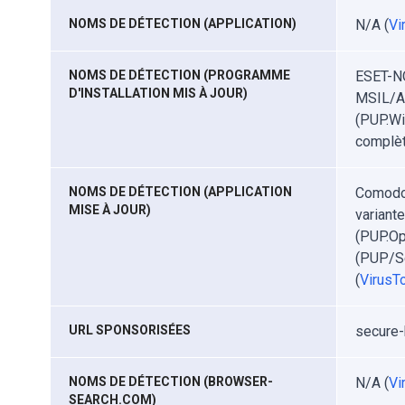
NOMS DE DÉTECTION (APPLICATION)
N/A (
Vi
NOMS DE DÉTECTION (PROGRAMME
ESET-NO
D'INSTALLATION MIS À JOUR)
MSIL/Ad
(PUP.Wi
complèt
NOMS DE DÉTECTION (APPLICATION
Comodo
MISE À JOUR)
variant
(PUP.Op
(PUP/Se
(
VirusTo
URL SPONSORISÉES
secure-
NOMS DE DÉTECTION (BROWSER-
N/A (
Vi
SEARCH.COM)