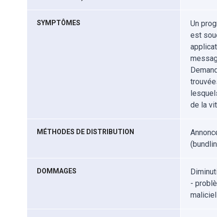
SYMPTÔMES
Un prog
est sou
applicat
message
Demande
trouvée
lesquel
de la vi
MÉTHODES DE DISTRIBUTION
Annonce
(bundlin
DOMMAGES
Diminut
- probl
malicie