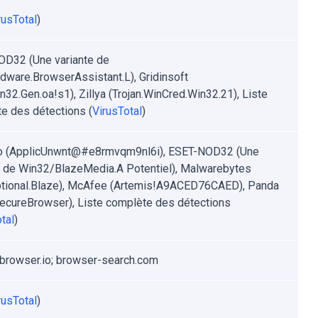
rusTotal
)
D32 (Une variante de
ware.BrowserAssistant.L), Gridinsoft
n32.Gen.oa!s1), Zillya (Trojan.WinCred.Win32.21), Liste
e des détections (
VirusTotal
)
 (ApplicUnwnt@#e8rmvqm9nl6i), ESET-NOD32 (Une
e de Win32/BlazeMedia.A Potentiel), Malwarebytes
tional.Blaze), McAfee (Artemis!A9ACED76CAED), Panda
cureBrowser), Liste complète des détections
tal
)
browser.io; browser-search.com
rusTotal
)