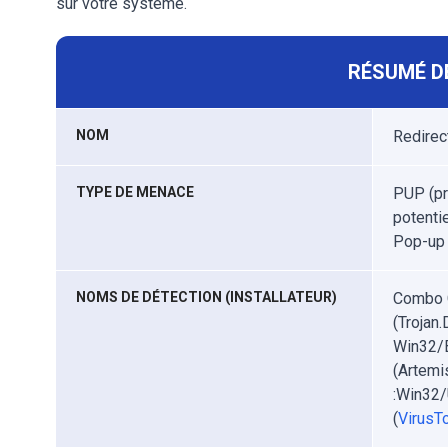
sur votre système.
RÉSUMÉ D
NOM
Redirec
TYPE DE MENACE
PUP (pr
potentie
Pop-up 
NOMS DE DÉTECTION (INSTALLATEUR)
Combo C
(Trojan
Win32/B
(Artem
:Win32/
(
VirusTo