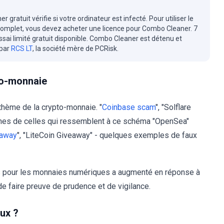
r gratuit vérifie si votre ordinateur est infecté. Pour utiliser le
complet, vous devez acheter une licence pour Combo Cleaner. 7
essai limité gratuit disponible. Combo Cleaner est détenu et
 par
RCS LT
, la société mère de PCRisk.
to-monnaie
hème de la crypto-monnaie. "
Coinbase scam
", "Solflare
nes de celles qui ressemblent à ce schéma "OpenSea"
eaway
", "LiteCoin Giveaway" - quelques exemples de faux
eurs pour les monnaies numériques a augmenté en réponse à
e faire preuve de prudence et de vigilance.
ux ?