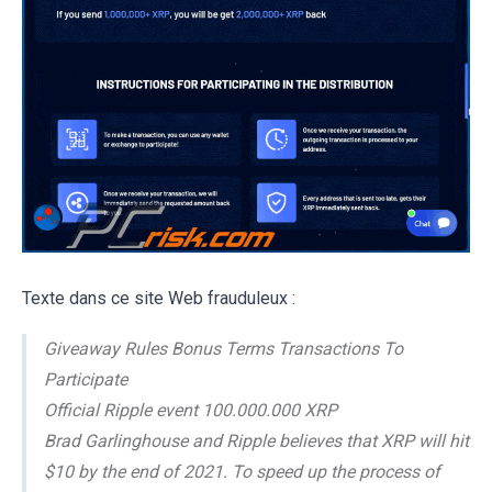
Texte dans ce site Web frauduleux :
Giveaway Rules Bonus Terms Transactions To
Participate
Official Ripple event 100.000.000 XRP
Brad Garlinghouse and Ripple believes that XRP will hit
$10 by the end of 2021. To speed up the process of