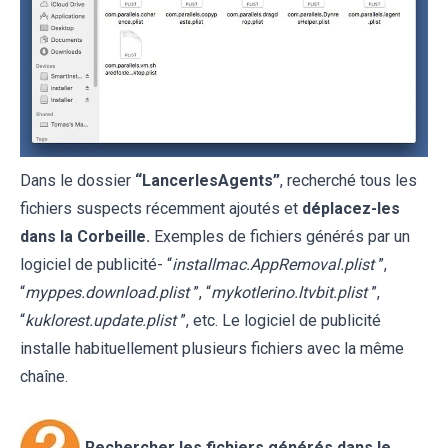
Dans le dossier
“LancerlesAgents”
, recherché tous les
fichiers suspects récemment ajoutés et
déplacez-les
dans la Corbeille.
Exemples de fichiers générés par un
logiciel de publicité- “
installmac.AppRemoval.plist
”,
“
myppes.download.plist
”, “
mykotlerino.ltvbit.plist
”,
“
kuklorest.update.plist
”, etc. Le logiciel de publicité
installe habituellement plusieurs fichiers avec la même
chaîne.
Rechercher les fichiers générés dans le