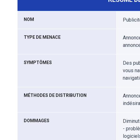
NOM
Publici
TYPE DE MENACE
Annonce
annonc
SYMPTÔMES
Des pub
vous na
navigati
MÉTHODES DE DISTRIBUTION
Annonce
indésira
DOMMAGES
Diminut
- probl
logicie