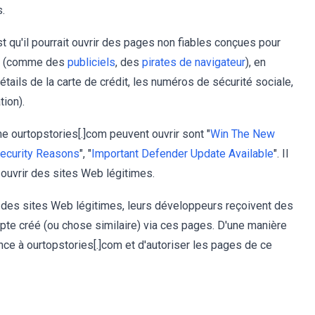
.
st qu'il pourrait ouvrir des pages non fiables conçues pour
les (comme des
publiciels
, des
pirates de navigateur
), en
ails de la carte de crédit, les numéros de sécurité sociale,
tion).
urtopstories[.]com peuvent ouvrir sont "
Win The New
ecurity Reasons
", "
Important Defender Update Available
". Il
ouvrir des sites Web légitimes.
des sites Web légitimes, leurs développeurs reçoivent des
pte créé (ou chose similaire) via ces pages. D'une manière
nce à ourtopstories[.]com et d'autoriser les pages de ce