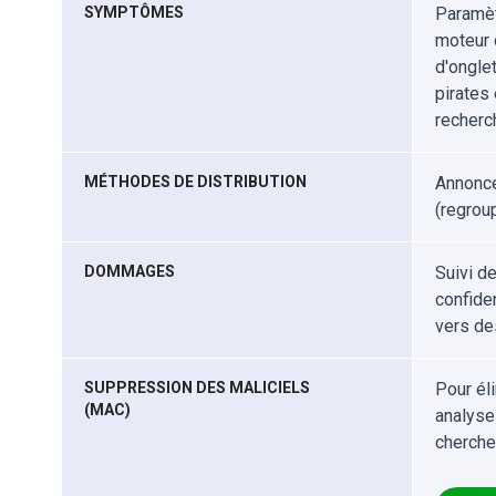
SYMPTÔMES
Paramèt
moteur 
d'onglet
pirates 
recherc
MÉTHODES DE DISTRIBUTION
Annonce
(regroup
DOMMAGES
Suivi d
confiden
vers de
SUPPRESSION DES MALICIELS
Pour él
(MAC)
analyse
cherche