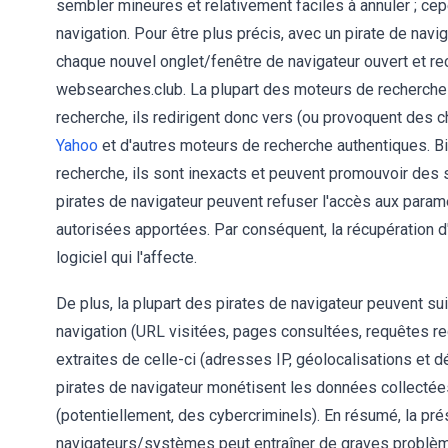
sembler mineures et relativement faciles à annuler ; ce
navigation. Pour être plus précis, avec un pirate de navi
chaque nouvel onglet/fenêtre de navigateur ouvert et re
websearches.club. La plupart des moteurs de recherche 
recherche, ils redirigent donc vers (ou provoquent des c
Yahoo
et d'autres moteurs de recherche authentiques. B
recherche, ils sont inexacts et peuvent promouvoir des 
pirates de navigateur peuvent refuser l'accès aux paramè
autorisées apportées. Par conséquent, la récupération d
logiciel qui l'affecte.
De plus, la plupart des pirates de navigateur peuvent sui
navigation (URL visitées, pages consultées, requêtes rec
extraites de celle-ci (adresses IP, géolocalisations et 
pirates de navigateur monétisent les données collectées
(potentiellement, des cybercriminels). En résumé, la pr
navigateurs/systèmes peut entraîner de graves problème