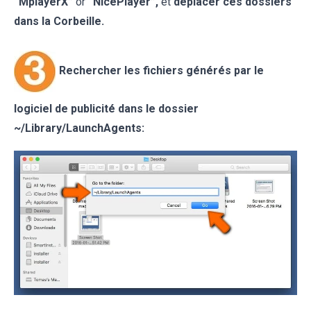
“MplayerX”
or
“NicePlayer”,
et
déplacer ces dossiers
dans la Corbeille.
Rechercher les fichiers générés par le
logiciel de publicité dans le dossier
~/Library/LaunchAgents: