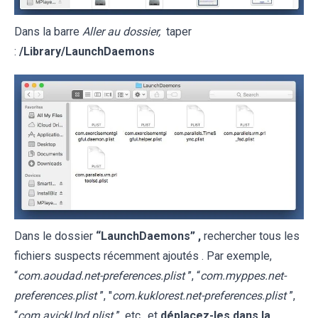
Dans la barre
Aller au dossier,
taper
:
/Library/LaunchDaemons
Dans le dossier
“LaunchDaemons” ,
rechercher tous les
fichiers suspects récemment ajoutés . Par exemple,
“
com.aoudad.net-preferences.plist
”, “
com.myppes.net-
preferences.plist
”, "
com.kuklorest.net-preferences.plist
”,
“
com.avickUpd.plist
”, etc., et
déplacez-les dans la