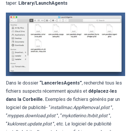
taper:
Library/LaunchAgents
Dans le dossier
“LancerlesAgents”
, recherché tous les
fichiers suspects récemment ajoutés et
déplacez-les
dans la Corbeille.
Exemples de fichiers générés par un
logiciel de publicité- “
installmac.AppRemoval.plist
”,
“
myppes.download.plist
”, “
mykotlerino.ltvbit.plist
”,
“
kuklorest.update.plist
”, etc. Le logiciel de publicité