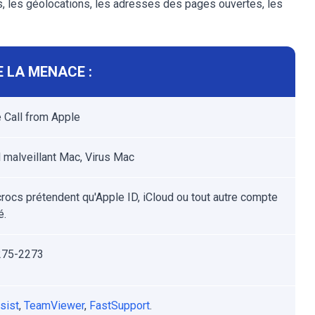
s, les géolocations, les adresses des pages ouvertes, les
 LA MENACE :
 Call from Apple
l malveillant Mac, Virus Mac
rocs prétendent qu'Apple ID, iCloud ou tout autre compte
é.
275-2273
sist
,
TeamViewer
,
FastSupport
.