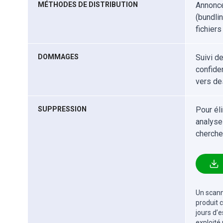
MÉTHODES DE DISTRIBUTION
Annonce
(bundlin
fichiers
DOMMAGES
Suivi d
confiden
vers de
SUPPRESSION
Pour él
analyse
cherche
Un scanne
produit 
jours d’
exploité