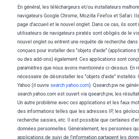
En général, les téléchargeurs et/ou installateurs malho
navigateurs Google Chrome, Mozilla Firefox et Safari. Il
page d'accueil et le nouvel onglet. Dans ce cas, ils sont
utilisateurs de navigateurs piratés sont obligés de le vis
nouvel onglet ou entrent une requête de recherche dans 
conçues pour installer des "objets d'aide" (application
ou des add-ons) également. Ces applications sont conçu
paramètres que nous avons mentionnés ci-dessus. En règl
nécessaire de désinstaller les "objets d'aide" installés.
Yahoo (il ouvre
search.yahoo.com
). Qsearch.pw ne génère
search.yahoo.com est ouvert via qsearch.pw, les résult
Un autre problème avec ces applications et les faux mo
des informations telles que les adresses IP, les géoloc
recherche saisies, etc. Il est possible que certaines d'
données personnelles. Généralement, les personnes qu
applications de suivi de l'information partagent les don