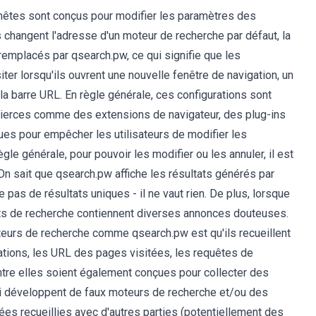
nnêtes sont conçus pour modifier les paramètres des
s changent l'adresse d'un moteur de recherche par défaut, la
 remplacés par qsearch.pw, ce qui signifie que les
iter lorsqu'ils ouvrent une nouvelle fenêtre de navigation, un
la barre URL. En règle générale, ces configurations sont
s tierces comme des extensions de navigateur, des plug-ins
es pour empêcher les utilisateurs de modifier les
e générale, pour pouvoir les modifier ou les annuler, il est
 On sait que qsearch.pw affiche les résultats générés par
 pas de résultats uniques - il ne vaut rien. De plus, lorsque
ats de recherche contiennent diverses annonces douteuses.
teurs de recherche comme qsearch.pw est qu'ils recueillent
ations, les URL des pages visitées, les requêtes de
entre elles soient également conçues pour collecter des
i développent de faux moteurs de recherche et/ou des
nées recueillies avec d'autres parties (potentiellement des