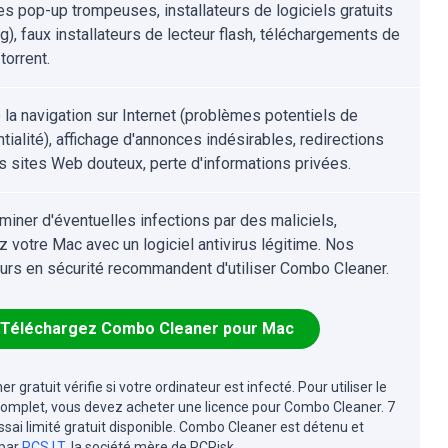
s pop-up trompeuses, installateurs de logiciels gratuits
g), faux installateurs de lecteur flash, téléchargements de
 torrent.
e la navigation sur Internet (problèmes potentiels de
tialité), affichage d'annonces indésirables, redirections
s sites Web douteux, perte d'informations privées.
iminer d'éventuelles infections par des maliciels,
z votre Mac avec un logiciel antivirus légitime. Nos
urs en sécurité recommandent d'utiliser Combo Cleaner.
Téléchargez Combo Cleaner pour Mac
r gratuit vérifie si votre ordinateur est infecté. Pour utiliser le
complet, vous devez acheter une licence pour Combo Cleaner. 7
essai limité gratuit disponible. Combo Cleaner est détenu et
 par
RCS LT
, la société mère de PCRisk.