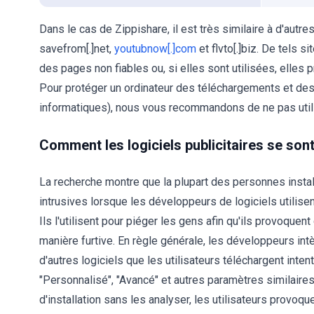
Dans le cas de Zippishare, il est très similaire à d'autr
savefrom[.]net,
youtubnow[.]com
et flvto[.]biz. De tels 
des pages non fiables ou, si elles sont utilisées, elle
Pour protéger un ordinateur des téléchargements et des 
informatiques), nous vous recommandons de ne pas utili
Comment les logiciels publicitaires se sont
La recherche montre que la plupart des personnes install
intrusives lorsque les développeurs de logiciels utili
Ils l'utilisent pour piéger les gens afin qu'ils provoque
manière furtive. En règle générale, les développeurs int
d'autres logiciels que les utilisateurs téléchargent int
"Personnalisé", "Avancé" et autres paramètres similaires
d'installation sans les analyser, les utilisateurs provo