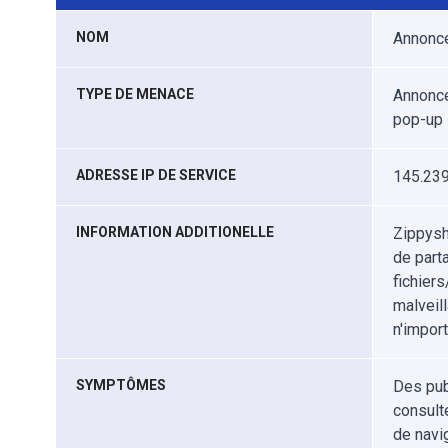
NOM
Annonce
TYPE DE MENACE
Annonce
pop-up
ADRESSE IP DE SERVICE
145.239
INFORMATION ADDITIONELLE
Zippysh
de part
fichier
malveill
n'import
SYMPTÔMES
Des pub
consult
de navig