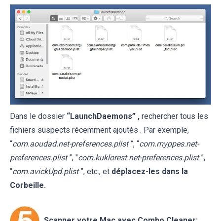
Dans le dossier
“LaunchDaemons” ,
rechercher tous les
fichiers suspects récemment ajoutés . Par exemple,
“
com.aoudad.net-preferences.plist
”, “
com.myppes.net-
preferences.plist
”, "
com.kuklorest.net-preferences.plist
”,
“
com.avickUpd.plist
”, etc., et
déplacez-les dans la
Corbeille.
Scanner votre Mac avec Combo Cleaner: