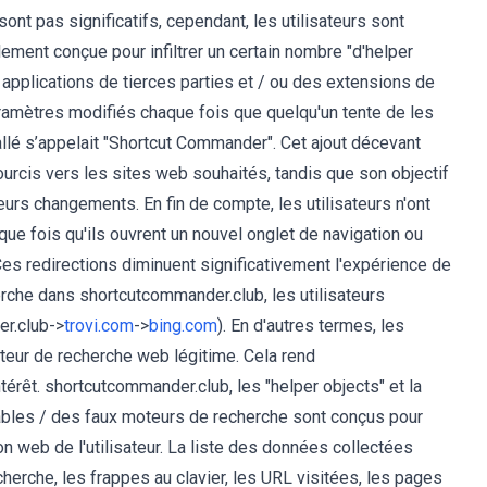
nt pas significatifs, cependant, les utilisateurs sont
lement conçue pour infiltrer un certain nombre "d'helper
 applications de tierces parties et / ou des extensions de
aramètres modifiés chaque fois que quelqu'un tente de les
allé s’appelait "Shortcut Commander". Cet ajout décevant
rcis vers les sites web souhaités, tandis que son objectif
leurs changements. En fin de compte, les utilisateurs n'ont
ue fois qu'ils ouvrent un nouvel onglet de navigation ou
Ces redirections diminuent significativement l'expérience de
rche dans shortcutcommander.club, les utilisateurs
er.club->
trovi.com
->
bing.com
). En d'autres termes, les
moteur de recherche web légitime. Cela rend
érêt. shortcutcommander.club, les "helper objects" et la
rables / des faux moteurs de recherche sont conçus pour
ion web de l'utilisateur. La liste des données collectées
herche, les frappes au clavier, les URL visitées, les pages