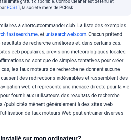
essai limité gratuit disponible. Combo Cleaner est détenu et
 par
RCS LT
, la société mère de PCRisk.
imilaires à shortcutcommander.club. La liste des exemples
rch.fastsearch.me
, et
unisearchweb.com
. Chacun prétend
 résultats de recherche améliorés et, dans certains cas,
sites eeb populaires, prévisions météorologiques locales,
affirmations ne sont que de simples tentatives pour créer
des cas, les faux moteurs de recherche ne donnent aucune
ites causent des redirections indésirables et rassemblent des
navigation web et représente une menace directe pour la vie
pour fournir aux utilisateurs des résultats de recherche
ats /publicités mènent généralement à des sites web
l'utilisation de faux moteurs Web peut entraîner diverses
installé sur mon ordinateur?