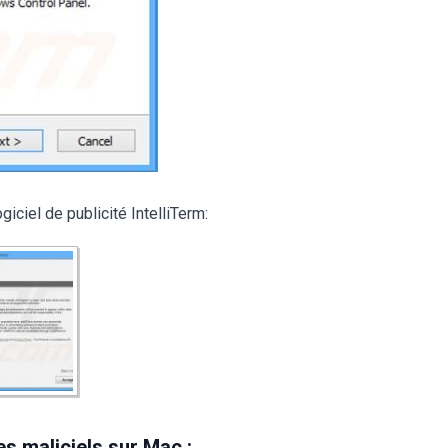
giciel de publicité IntelliTerm:
s maliciels sur Mac :