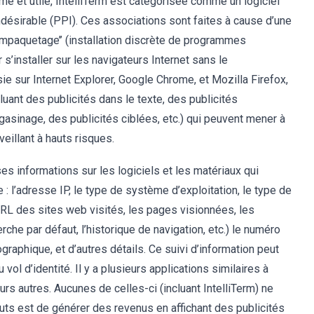
me et utile, IntelliTerm est catégorisée comme un logiciel
ésirable (PPI). Ces associations sont faites à cause d’une
mpaquetage’’ (installation discrète de programmes
 s’installer sur les navigateurs Internet sans le
sie sur Internet Explorer, Google Chrome, et Mozilla Firefox,
cluant des publicités dans le texte, des publicités
asinage, des publicités ciblées, etc.) qui peuvent mener à
veillant à hauts risques.
es informations sur les logiciels et les matériaux qui
: l’adresse IP, le type de système d’exploitation, le type de
RL des sites web visités, les pages visionnées, les
he par défaut, l’historique de navigation, etc.) le numéro
graphique, et d’autres détails. Ce suivi d’information peut
l d’identité. Il y a plusieurs applications similaires à
urs autres. Aucunes de celles-ci (incluant IntelliTerm) ne
s buts est de générer des revenus en affichant des publicités