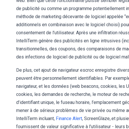
web. Bien que cette fonctionnalité puisse sembler légiti
de publicité ou comme un programme potentiellement ind
méthode de marketing décevante de logiciel appelée ‘’e
additionnels en combinaison avec le logiciel choisi) pour
consentement de l’utilisateur. Après une infiltration réus
IntelliTerm génère des publicités en ligne intrusives (in
transitionnelles, des coupons, des comparaisons de mag
des infections de logiciel de publicité ou de logiciel mal
De plus, cet ajout de navigateur escroc enregistre divers
peuvent être personnellement identifiables. Par exemple 
navigateur, et les données (web beacons, cookies, les U
cookies, les demandes de recherche, le moteur de recherc
d’identifiant unique, le fuseau horaire, l’emplacement géo
mener à de sérieux problèmes de vie privée ou même au vo
IntelliTerm incluant,
Finance Alert
, ScreenGlaze,.et plusie
fournissent de valeur significative à l’utilisateur - leur