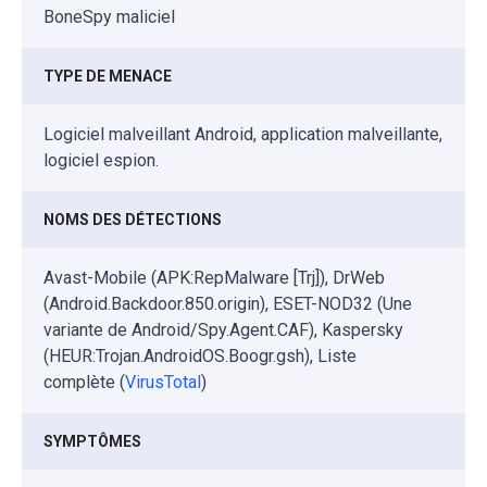
BoneSpy maliciel
TYPE DE MENACE
Logiciel malveillant Android, application malveillante,
logiciel espion.
NOMS DES DÉTECTIONS
Avast-Mobile (APK:RepMalware [Trj]), DrWeb
(Android.Backdoor.850.origin), ESET-NOD32 (Une
variante de Android/Spy.Agent.CAF), Kaspersky
(HEUR:Trojan.AndroidOS.Boogr.gsh), Liste
complète (
VirusTotal
)
SYMPTÔMES