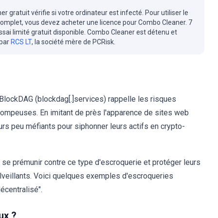
r gratuit vérifie si votre ordinateur est infecté. Pour utiliser le
complet, vous devez acheter une licence pour Combo Cleaner. 7
essai limité gratuit disponible. Combo Cleaner est détenu et
 par
RCS LT
, la société mère de PCRisk.
 BlockDAG (blockdag[.]services) rappelle les risques
trompeuses. En imitant de près l'apparence de sites web
eurs peu méfiants pour siphonner leurs actifs en crypto-
t se prémunir contre ce type d'escroquerie et protéger leurs
malveillants. Voici quelques exemples d'escroqueries
écentralisé".
ux ?