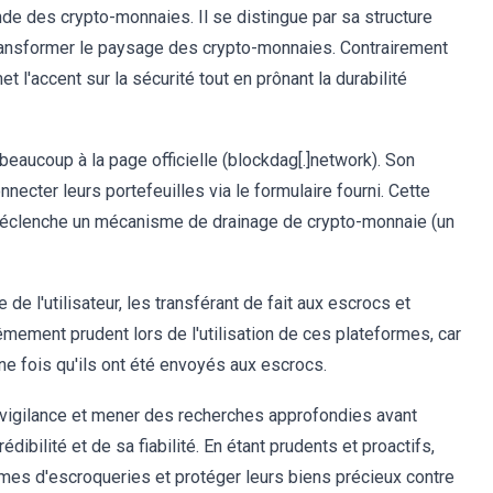
 des crypto-monnaies. Il se distingue par sa structure
 transformer le paysage des crypto-monnaies. Contrairement
 l'accent sur la sécurité tout en prônant la durabilité
eaucoup à la page officielle (blockdag[.]network). Son
nnecter leurs portefeuilles via le formulaire fourni. Cette
ui déclenche un mécanisme de drainage de crypto-monnaie (un
e l'utilisateur, les transférant de fait aux escrocs et
êmement prudent lors de l'utilisation de ces plateformes, car
ne fois qu'ils ont été envoyés aux escrocs.
e vigilance et mener des recherches approfondies avant
dibilité et de sa fiabilité. En étant prudents et proactifs,
ctimes d'escroqueries et protéger leurs biens précieux contre