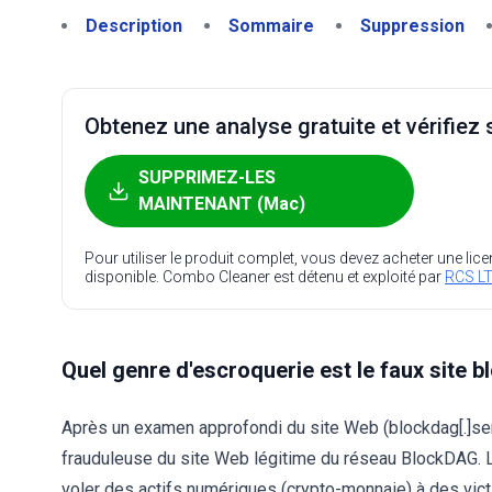
Description
Sommaire
Suppression
Obtenez une analyse gratuite et vérifiez s
SUPPRIMEZ-LES
MAINTENANT (Mac)
Pour utiliser le produit complet, vous devez acheter une lic
disponible. Combo Cleaner est détenu et exploité par
RCS LT
Quel genre d'escroquerie est le faux site b
Après un examen approfondi du site Web (blockdag[.]serv
frauduleuse du site Web légitime du réseau BlockDAG. L
voler des actifs numériques (crypto-monnaie) à des victi