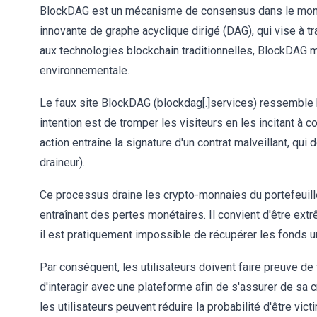
BlockDAG est un mécanisme de consensus dans le monde
innovante de graphe acyclique dirigé (DAG), qui vise à
aux technologies blockchain traditionnelles, BlockDAG met
environnementale.
Le faux site BlockDAG (blockdag[.]services) ressemble b
intention est de tromper les visiteurs en les incitant à co
action entraîne la signature d'un contrat malveillant, q
draineur).
Ce processus draine les crypto-monnaies du portefeuille d
entraînant des pertes monétaires. Il convient d'être extr
il est pratiquement impossible de récupérer les fonds u
Par conséquent, les utilisateurs doivent faire preuve d
d'interagir avec une plateforme afin de s'assurer de sa cré
les utilisateurs peuvent réduire la probabilité d'être vi