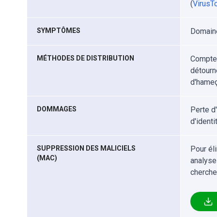
(
VirusTo
SYMPTÔMES
Domaine
MÉTHODES DE DISTRIBUTION
Compte
détourné
d'hameç
DOMMAGES
Perte d
d'identi
SUPPRESSION DES MALICIELS
Pour él
(MAC)
analyse
cherche