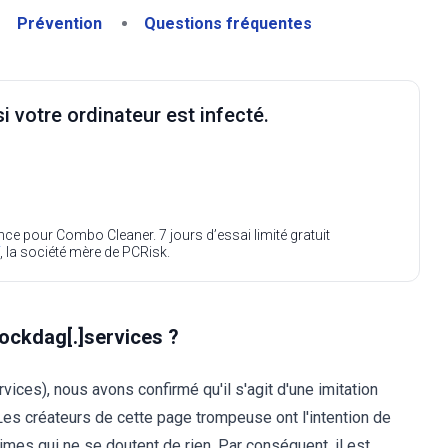
Prévention
Questions fréquentes
i votre ordinateur est infecté.
ence pour Combo Cleaner. 7 jours d’essai limité gratuit
, la société mère de PCRisk.
lockdag[.]services ?
ices), nous avons confirmé qu'il s'agit d'une imitation
es créateurs de cette page trompeuse ont l'intention de
mes qui ne se doutent de rien. Par conséquent, il est