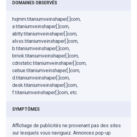
DOMAINES OBSERVÉS
hxjmm.titaniumveinshaper[.]com,
a.titaniumveinshaper[.]com,
abtty.titaniumveinshaper[.]com,
alvsx.titaniumveinshaper[.]com,
b.titaniumveinshaper[.]com,
brnok.titaniumveinshaper[.]com,
cdnstatic.titaniumveinshaper[.]com,
cebue.titaniumveinshaper[.]com,
d.titaniumveinshaper[.]com,
desk.titaniumveinshaper[.]com,
f.titaniumveinshaper[.]com, etc.
SYMPTÔMES
Affichage de publicités ne provenant pas des sites
sur lesquels vous naviguez. Annonces pop-up