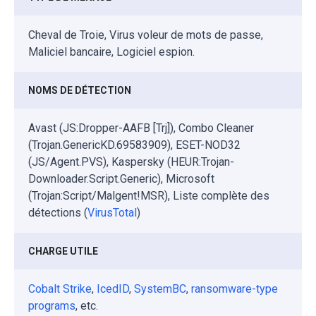
Cheval de Troie, Virus voleur de mots de passe,
Maliciel bancaire, Logiciel espion.
NOMS DE DÉTECTION
Avast (JS:Dropper-AAFB [Trj]), Combo Cleaner
(Trojan.GenericKD.69583909), ESET-NOD32
(JS/Agent.PVS), Kaspersky (HEUR:Trojan-
Downloader.Script.Generic), Microsoft
(Trojan:Script/Malgent!MSR), Liste complète des
détections (
VirusTotal
)
CHARGE UTILE
Cobalt Strike
,
IcedID
,
SystemBC
,
ransomware-type
programs
, etc.