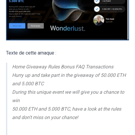
Texte de cette arnaque :
Home Giveaway Rules Bonus FAQ Transactions
Hurry up and take part in the giveaway of 50.000 ETH
and 5.000 BTC
During this unique event we will give you a chance to
win
50.000 ETH and 5.000 BTC, have a look at the rules
and don't miss on your chance!