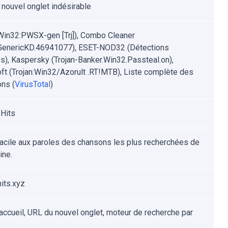
, nouvel onglet indésirable
Win32:PWSX-gen [Trj]), Combo Cleaner
.GenericKD.46941077), ESET-NOD32 (Détections
es), Kaspersky (Trojan-Banker.Win32.Passteal.on),
ft (Trojan:Win32/Azorult .RT!MTB), Liste complète des
ons (
VirusTotal
)
Hits
acile aux paroles des chansons les plus recherchées de
ine.
its.xyz
accueil, URL du nouvel onglet, moteur de recherche par