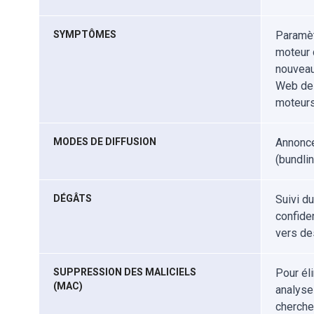
SYMPTÔMES
Paramèt
moteur 
nouveaux
Web des 
moteurs
MODES DE DIFFUSION
Annonce
(bundlin
DÉGÂTS
Suivi d
confiden
vers de
SUPPRESSION DES MALICIELS
Pour él
(MAC)
analyse
cherche