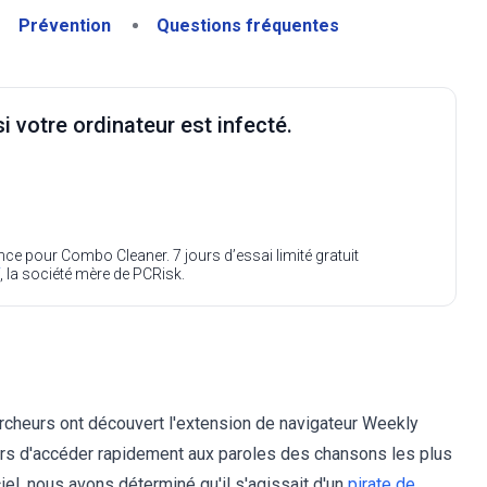
Prévention
Questions fréquentes
i votre ordinateur est infecté.
ence pour Combo Cleaner. 7 jours d’essai limité gratuit
, la société mère de PCRisk.
hercheurs ont découvert l'extension de navigateur Weekly
eurs d'accéder rapidement aux paroles des chansons les plus
el, nous avons déterminé qu'il s'agissait d'un
pirate de