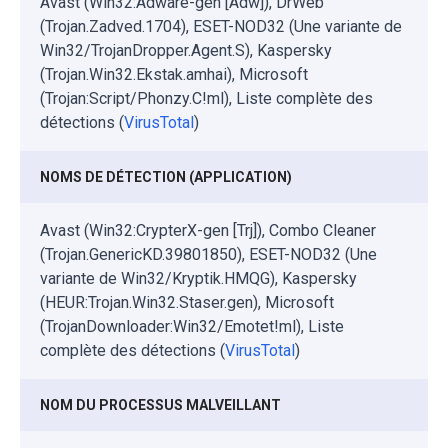
Avast (Win32:Adware-gen [Adw]), DrWeb
(Trojan.Zadved.1704), ESET-NOD32 (Une variante de
Win32/TrojanDropper.Agent.S), Kaspersky
(Trojan.Win32.Ekstak.amhai), Microsoft
(Trojan:Script/Phonzy.C!ml), Liste complète des
détections (
VirusTotal
)
NOMS DE DÉTECTION (APPLICATION)
Avast (Win32:CrypterX-gen [Trj]), Combo Cleaner
(Trojan.GenericKD.39801850), ESET-NOD32 (Une
variante de Win32/Kryptik.HMQG), Kaspersky
(HEUR:Trojan.Win32.Staser.gen), Microsoft
(TrojanDownloader:Win32/Emotet!ml), Liste
complète des détections (
VirusTotal
)
NOM DU PROCESSUS MALVEILLANT