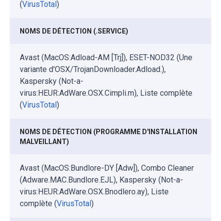
(
VirusTotal
)
NOMS DE DÉTECTION (.SERVICE)
Avast (MacOS:Adload-AM [Trj]), ESET-NOD32 (Une
variante d'OSX/TrojanDownloader.Adload.),
Kaspersky (Not-a-
virus:HEUR:AdWare.OSX.Cimpli.m), Liste complète
(
VirusTotal
)
NOMS DE DÉTECTION (PROGRAMME D'INSTALLATION
MALVEILLANT)
Avast (MacOS:Bundlore-DY [Adw]), Combo Cleaner
(Adware.MAC.Bundlore.EJL), Kaspersky (Not-a-
virus:HEUR:AdWare.OSX.Bnodlero.ay), Liste
complète (
VirusTotal
)