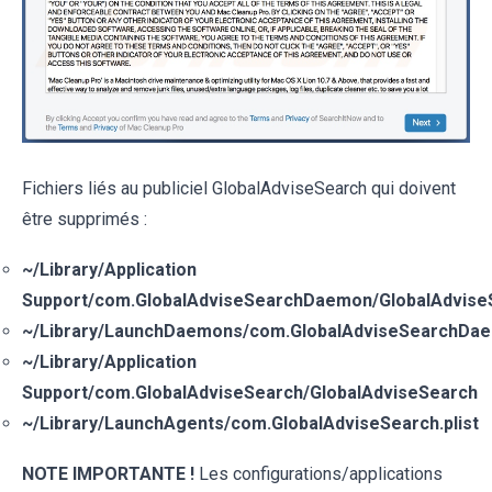
Fichiers liés au publiciel GlobalAdviseSearch qui doivent
être supprimés :
~/Library/Application
Support/com.GlobalAdviseSearchDaemon/GlobalAdvise
~/Library/LaunchDaemons/com.GlobalAdviseSearchDaem
~/Library/Application
Support/com.GlobalAdviseSearch/GlobalAdviseSearch
~/Library/LaunchAgents/com.GlobalAdviseSearch.plist
NOTE IMPORTANTE !
Les configurations/applications