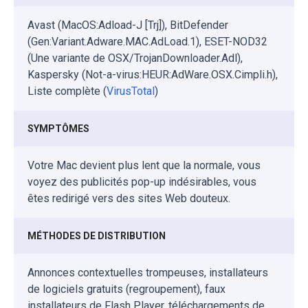
Avast (MacOS:Adload-J [Trj]), BitDefender
(Gen:Variant.Adware.MAC.AdLoad.1), ESET-NOD32
(Une variante de OSX/TrojanDownloader.Adl),
Kaspersky (Not-a-virus:HEUR:AdWare.OSX.Cimpli.h),
Liste complète (
VirusTotal
)
SYMPTÔMES
Votre Mac devient plus lent que la normale, vous
voyez des publicités pop-up indésirables, vous
êtes redirigé vers des sites Web douteux.
MÉTHODES DE DISTRIBUTION
Annonces contextuelles trompeuses, installateurs
de logiciels gratuits (regroupement), faux
installateurs de Flash Player, téléchargements de