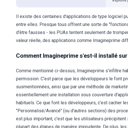
exploité
Il existe des centaines d'applications de type logiciel p
entre elles. Presque tous offrent une sorte de "fonction
d'être fausses - les PUAs tentent seulement de tromper le
valeur réelle, des applications comme Imagineprime diff
Comment Imagineprime s'est-il installé su
Comme mentionné ci-dessus, Imagineprime s'infiltre h
permission. C'est parce que les développeurs le font prol
susmentionnées, ainsi que par une méthode de marketi
essentiellement une installation sous couverture d'appli
habituels. Ce que font les développeurs, c'est cacher le
"Personnalisé/Avancé" (ou d'autres sections) des proces
est plus important, c'est que les utilisateurs précipitent 
plupart des étapes de manière imprudente. De plus, les u