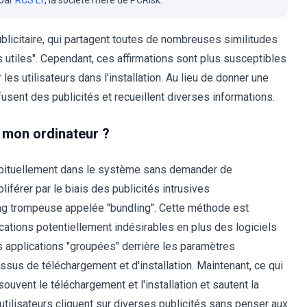
 par
RCS LT
, la société mère de PCRisk.
ublicitaire, qui partagent toutes de nombreuses similitudes
s utiles". Cependant, ces affirmations sont plus susceptibles
s utilisateurs dans l'installation. Au lieu de donner une
usent des publicités et recueillent diverses informations.
r mon ordinateur ?
abituellement dans le système sans demander de
iférer par le biais des publicités intrusives
ng trompeuse appelée "bundling". Cette méthode est
cations potentiellement indésirables en plus des logiciels
s applications "groupées" derrière les paramètres
sus de téléchargement et d'installation. Maintenant, ce qui
souvent le téléchargement et l'installation et sautent la
tilisateurs cliquent sur diverses publicités sans penser aux