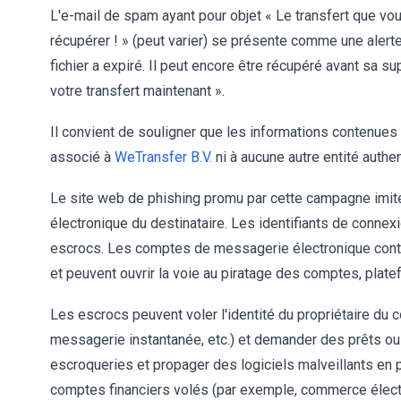
L'e-mail de spam ayant pour objet « Le transfert que vo
récupérer ! » (peut varier) se présente comme une alert
fichier a expiré. Il peut encore être récupéré avant sa s
votre transfert maintenant ».
Il convient de souligner que les informations contenue
associé à
WeTransfer B.V.
ni à aucune autre entité authe
Le site web de phishing promu par cette campagne imi
électronique du destinataire. Les identifiants de connex
escrocs. Les comptes de messagerie électronique con
et peuvent ouvrir la voie au piratage des comptes, plat
Les escrocs peuvent voler l'identité du propriétaire du
messagerie instantanée, etc.) et demander des prêts 
escroqueries et propager des logiciels malveillants en p
comptes financiers volés (par exemple, commerce électro