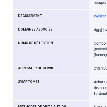
récupér
DÉGUISEMENT
WeTran
DOMAINES ASSOCIÉS
dgpj[.]c
NOMS DE DÉTECTION
Combo C
(malvei
(hameço
ADRESSE IP DE SERVICE
213.150
SYMPTÔMES
Achats 
des comp
l'ordinat
MÉTHODES DE DISTRIBUTION