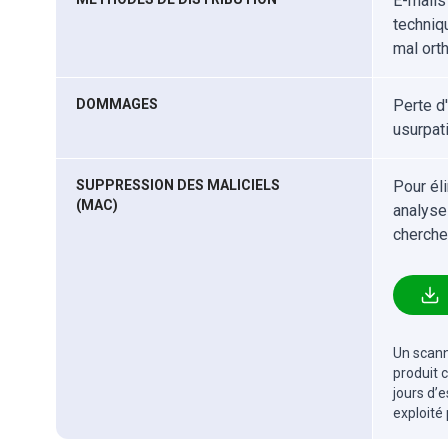
E-mails
techniq
mal ort
DOMMAGES
Perte d
usurpati
SUPPRESSION DES MALICIELS
Pour él
(MAC)
analyse
cherche
Un scanne
produit 
jours d’
exploité