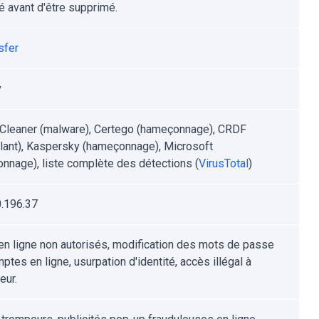
é avant d'être supprimé.
sfer
v
leaner (malware), Certego (hameçonnage), CRDF
llant), Kaspersky (hameçonnage), Microsoft
nnage), liste complète des détections (
VirusTotal
)
.196.37
en ligne non autorisés, modification des mots de passe
tes en ligne, usurpation d'identité, accès illégal à
eur.