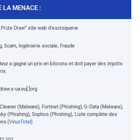
 LA MENACE :
n Prize Draw" site web d'escroquerie
g, Scam, Ingénierie sociale, Fraude
ateur a gagné un prix en bitcoins et doit payer des impôts
rix.
draw.s-ua.eu[.]org
leaner (Malware), Fortinet (Phishing), G-Data (Malware),
ky (Phishing), Sophos (Phishing), Liste complète des
ons (
VirusTotal
)
41.101