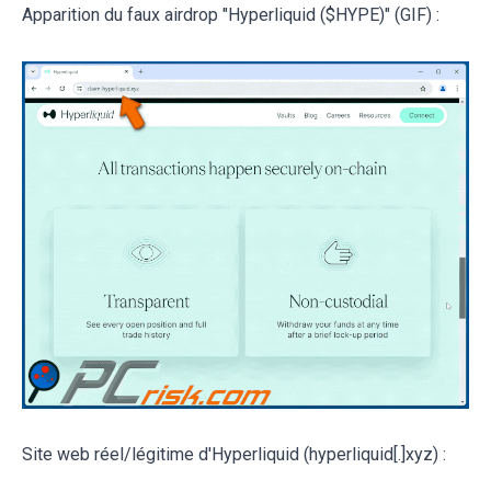
Apparition du faux airdrop "Hyperliquid ($HYPE)" (GIF) :
Site web réel/légitime d'Hyperliquid (hyperliquid[.]xyz) :