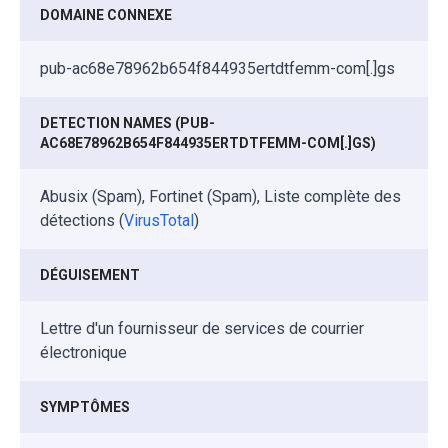
DOMAINE CONNEXE
pub-ac68e78962b654f844935ertdtfemm-com[.]gs
DETECTION NAMES (PUB-
AC68E78962B654F844935ERTDTFEMM-COM[.]GS)
Abusix (Spam), Fortinet (Spam), Liste complète des
détections (
VirusTotal
)
DÉGUISEMENT
Lettre d'un fournisseur de services de courrier
électronique
SYMPTÔMES