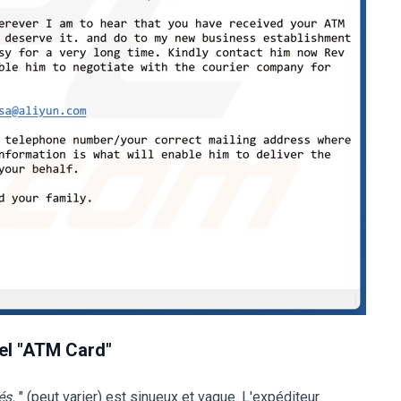
iel "ATM Card"
és.
" (peut varier) est sinueux et vague. L'expéditeur