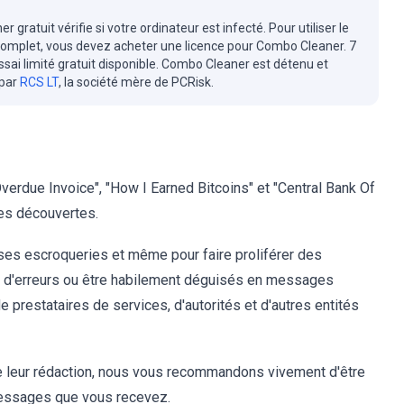
r gratuit vérifie si votre ordinateur est infecté. Pour utiliser le
complet, vous devez acheter une licence pour Combo Cleaner. 7
essai limité gratuit disponible. Combo Cleaner est détenu et
 par
RCS LT
, la société mère de PCRisk.
erdue Invoice", "How I Earned Bitcoins" et "Central Bank Of
es découvertes.
erses escroqueries et même pour faire proliférer des
fés d'erreurs ou être habilement déguisés en messages
de prestataires de services, d'autorités et d'autres entités
de leur rédaction, nous vous recommandons vivement d'être
messages que vous recevez.