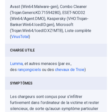
Avast (Win64:Malware-gen), Combo Cleaner
(Trojan.GenericKD.71594280), ESET-NOD32
(Win64/Agent.DMO), Kaspersky (VHO:Trojan-
Banker.Win64.IcedID.gen), Microsoft
(Trojan:Win64/IcedID.XZ!MTB), Liste complète
(
VirusTotal
)
CHARGE UTILE
Lumma
, et autres menaces (par ex.,
des
rançongiciels
ou des
chevaux de Troie
)
SYMPTÔMES
Les chargeurs sont conçus pour s'infiltrer
furtivement dans l'ordinateur de la victime et rester
silencieux, de sorte qu'aucun symptôme particulier