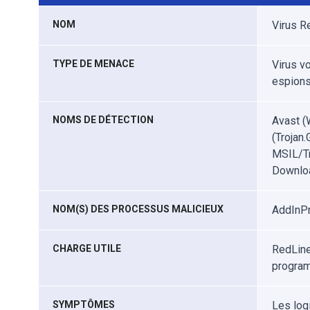
NOM
Virus R
TYPE DE MENACE
Virus v
espions
NOMS DE DÉTECTION
Avast (
(Trojan
MSIL/Tr
Downloa
NOM(S) DES PROCESSUS MALICIEUX
AddInP
CHARGE UTILE
RedLine 
program
SYMPTÔMES
Les logi