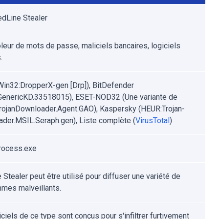
edLine Stealer
oleur de mots de passe, maliciels bancaires, logiciels
.
Win32:DropperX-gen [Drp]), BitDefender
.GenericKD.33518015), ESET-NOD32 (Une variante de
ojanDownloader.Agent.GAO), Kaspersky (HEUR:Trojan-
der.MSIL.Seraph.gen), Liste complète (
VirusTotal
)
rocess.exe
Stealer peut être utilisé pour diffuser une variété de
mes malveillants.
ciels de ce type sont conçus pour s'infiltrer furtivement