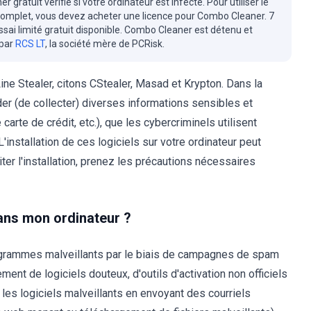
r gratuit vérifie si votre ordinateur est infecté. Pour utiliser le
complet, vous devez acheter une licence pour Combo Cleaner. 7
essai limité gratuit disponible. Combo Cleaner est détenu et
 par
RCS LT
, la société mère de PCRisk.
ine Stealer, citons CStealer, Masad et Krypton. Dans la
r (de collecter) diverses informations sensibles et
arte de crédit, etc.), que les cybercriminels utilisent
installation de ces logiciels sur votre ordinateur peut
er l'installation, prenez les précautions nécessaires
dans mon ordinateur ?
rogrammes malveillants par le biais de campagnes de spam
ment de logiciels douteux, d'outils d'activation non officiels
r les logiciels malveillants en envoyant des courriels