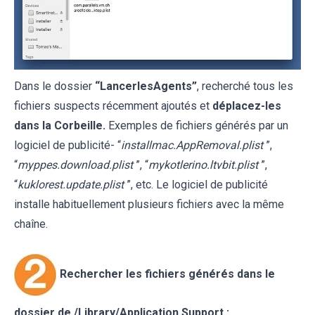
Dans le dossier
“LancerlesAgents”
, recherché tous les
fichiers suspects récemment ajoutés et
déplacez-les
dans la Corbeille.
Exemples de fichiers générés par un
logiciel de publicité- “
installmac.AppRemoval.plist
”,
“
myppes.download.plist
”, “
mykotlerino.ltvbit.plist
”,
“
kuklorest.update.plist
”, etc. Le logiciel de publicité
installe habituellement plusieurs fichiers avec la même
chaîne.
Rechercher les fichiers générés dans le
dossier de /Library/Application Support :