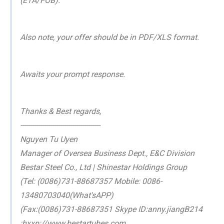
(ETA/FOB).
Also note, your offer should be in PDF/XLS format.
Awaits your prompt response.
Thanks & Best regards,
----------------------------------------
Nguyen Tu Uyen
Manager of Oversea Business Dept., E&C Division
Bestar Steel Co., Ltd | Shinestar Holdings Group
(Tel: (0086)731-88687357 Mobile: 0086-
13480703040(What'sAPP)
(Fax:(0086)731-88687351 Skype ID:anny.jiangB214
:hxxp://www.bestartubes.com