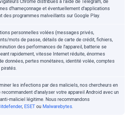
vigateurs Chrome distribués à l'aide de Telegram, de
es d'hameçonnage et éventuellement d'applications
nt des programmes malveillants sur Google Play.
tions personnelles volées (messages privés,
ants/mots de passe, détails de carte de crédit, fichiers,
iminution des performances de l'appareil, batterie se
eant rapidement, vitesse Internet réduite, énormes
de données, pertes monétaires, identité volée, comptes
 piratés.
iminer les infections par des maliciels, nos chercheurs en
é recommandent d'analyser votre appareil Android avec un
l anti-maliciel légitime. Nous recommandons
itdefender
,
ESET
ou
Malwarebytes
.