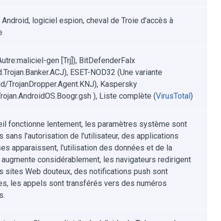
 Android, logiciel espion, cheval de Troie d'accès à
e
utre:maliciel-gen [Trj]), BitDefenderFalx
d.Trojan.Banker.ACJ), ESET-NOD32 (Une variante
id/TrojanDropper.Agent.KNJ), Kaspersky
rojan.AndroidOS.Boogr.gsh ), Liste complète (
VirusTotal
)
eil fonctionne lentement, les paramètres système sont
 sans l'autorisation de l'utilisateur, des applications
es apparaissent, l'utilisation des données et de la
e augmente considérablement, les navigateurs redirigent
s sites Web douteux, des notifications push sont
s, les appels sont transférés vers des numéros
s.