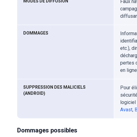
MODES DE DIFFUSION
Faux na
campagn
diffusa
DOMMAGES
Informa
identifi
etc.), d
décharg
pertes 
en ligne
SUPPRESSION DES MALICIELS
Pour él
(ANDROID)
sécurit
logicie
Avast
,
B
Dommages possibles