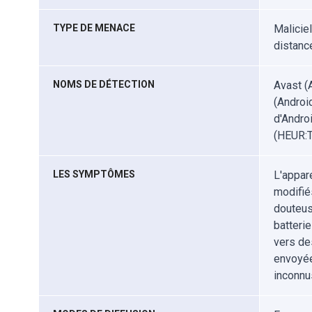
TYPE DE MENACE
Maliciel
distanc
NOMS DE DÉTECTION
Avast (A
(Androi
d'Andro
(HEUR:T
LES SYMPTÔMES
L'appar
modifiés
douteus
batteri
vers de
envoyée
inconnu