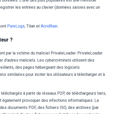
des données. L'une des plus populaires est une méthode
egistrer les entrées au clavier (données saisies avec un
sont
PureLogs
, Titan et
AcridRain
.
teur ?
t par la victime du maliciel PrivateLoader. PrivateLoader
er d'autres maliciels. Les cybercriminels utilisent des
veillants, des pages hébergeant des logiciels
 similaires pour inciter les utilisateurs à télécharger et à
s téléchargés à partir de réseaux P2P, de téléchargeurs tiers,
ent également provoquer des infections informatiques. La
, des documents PDF, des fichiers ISO, des archives (par