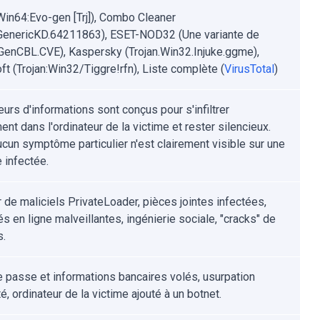
Win64:Evo-gen [Trj]), Combo Cleaner
.GenericKD.64211863), ESET-NOD32 (Une variante de
enCBL.CVE), Kaspersky (Trojan.Win32.Injuke.ggme),
ft (Trojan:Win32/Tiggre!rfn), Liste complète (
VirusTotal
)
urs d'informations sont conçus pour s'infiltrer
ent dans l'ordinateur de la victime et rester silencieux.
aucun symptôme particulier n'est clairement visible sur une
 infectée.
 de maliciels PrivateLoader, pièces jointes infectées,
és en ligne malveillantes, ingénierie sociale, "cracks" de
s.
 passe et informations bancaires volés, usurpation
té, ordinateur de la victime ajouté à un botnet.