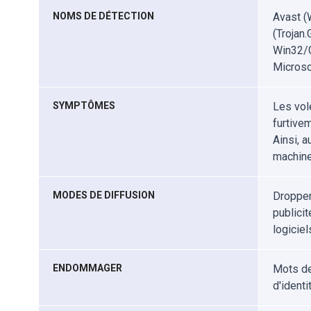
NOMS DE DÉTECTION
Avast (
(Trojan
Win32/G
Microso
SYMPTÔMES
Les vole
furtivem
Ainsi, 
machine
MODES DE DIFFUSION
Dropper
publicit
logiciel
ENDOMMAGER
Mots de
d'identi