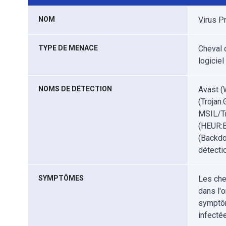
NOM
Virus P
TYPE DE MENACE
Cheval d
logiciel
NOMS DE DÉTECTION
Avast (
(Trojan
MSIL/Tr
(HEUR:B
(Backdo
détecti
SYMPTÔMES
Les che
dans l'o
symptôm
infectée