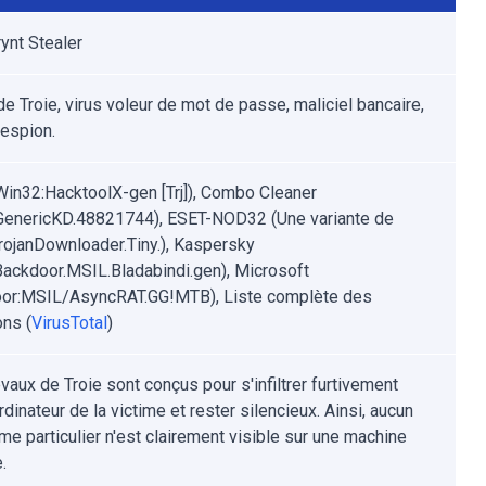
rynt Stealer
e Troie, virus voleur de mot de passe, maliciel bancaire,
 espion.
Win32:HacktoolX-gen [Trj]), Combo Cleaner
.GenericKD.48821744), ESET-NOD32 (Une variante de
ojanDownloader.Tiny.), Kaspersky
ackdoor.MSIL.Bladabindi.gen), Microsoft
or:MSIL/AsyncRAT.GG!MTB), Liste complète des
ons (
VirusTotal
)
vaux de Troie sont conçus pour s'infiltrer furtivement
rdinateur de la victime et rester silencieux. Ainsi, aucun
e particulier n'est clairement visible sur une machine
.