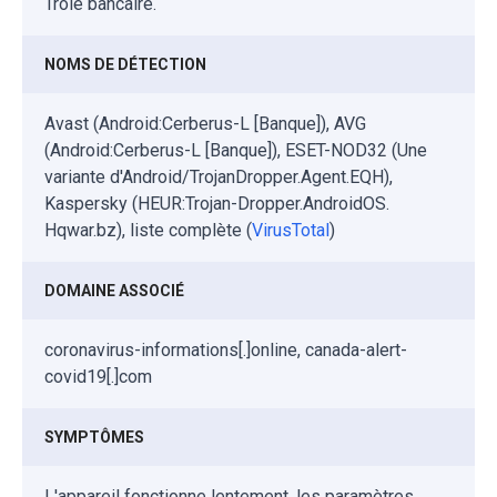
Troie bancaire.
NOMS DE DÉTECTION
Avast (Android:Cerberus-L [Banque]), AVG
(Android:Cerberus-L [Banque]), ESET-NOD32 (Une
variante d'Android/TrojanDropper.Agent.EQH),
Kaspersky (HEUR:Trojan-Dropper.AndroidOS.
Hqwar.bz), liste complète (
VirusTotal
)
DOMAINE ASSOCIÉ
coronavirus-informations[.]online, canada-alert-
covid19[.]com
SYMPTÔMES
L'appareil fonctionne lentement, les paramètres