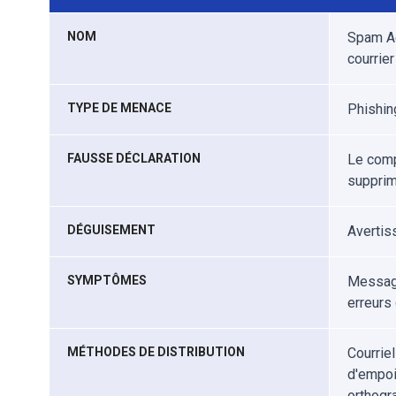
NOM
Spam Ac
courrier
TYPE DE MENACE
Phishin
FAUSSE DÉCLARATION
Le comp
supprim
DÉGUISEMENT
Avertis
SYMPTÔMES
Message
erreurs
MÉTHODES DE DISTRIBUTION
Courrie
d'empoi
orthogr