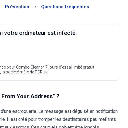
Prévention
Questions fréquentes
i votre ordinateur est infecté.
ence pour Combo Cleaner. 7 jours d’essai limité gratuit
, la société mère de PCRisk.
ng From Your Address" ?
it d'une escroquerie. Le message est déguisé en notification
e. Il est créé pour tromper les destinataires peu méfiants
ent aux escrocs. Ces courriels doivent être ignorés.