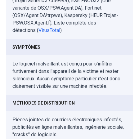
(Trojan.Generic.37349949), ESET-NOD32 (Une
variante de OSX/PSW.Agent.DA), Fortinet
(OSX/Agent.DA!tr.pws), Kaspersky (HEUR:Trojan-
PSW.OSX.Agent.f), Liste complète des
détections (
VirusTotal
)
SYMPTÔMES
Le logiciel malveillant est conçu pour s'infiltrer
furtivement dans l'appareil de la victime et rester
silencieux. Aucun symptôme particulier n'est donc
clairement visible sur une machine infectée.
MÉTHODES DE DISTRIBUTION
Pièces jointes de courriers électroniques infectés,
publicités en ligne malveillantes, ingénierie sociale,
"cracks" de logiciels.